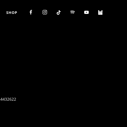
SHOP
224432622