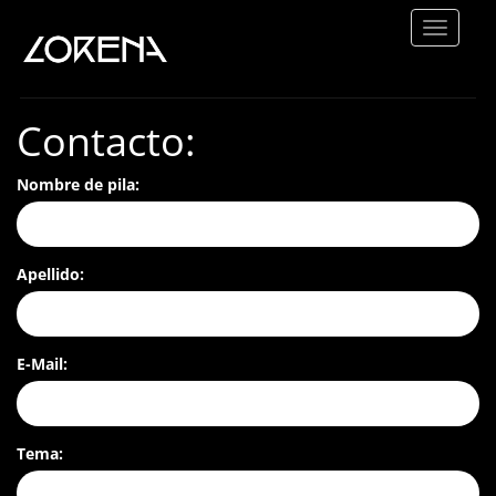
Lorena
-
Heart
Contacto:
HOME
Rock
TOUR
Nombre de pila:
ABOUT
Apellido:
VIDEOS
SHOP
E-Mail:
Tema: