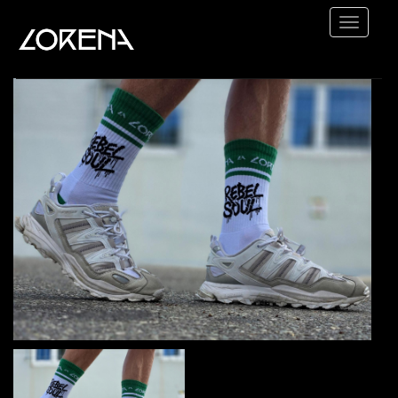
Lorena
-
Heart
HOME
Rock
TOUR
ABOUT
VIDEOS
SHOP