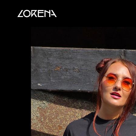
Lorena
-
Heart
Rock